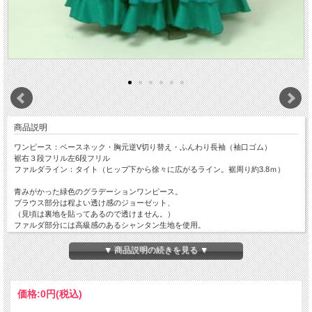
商品説明
ワンピース：ベースネック・胸元逆V切り替え・ふんわり長袖（袖口ゴム）
裾右３段フリル左6段フリル
ファルダライン：タイト（ヒップ下から徐々に広がるライン。裾周り約3.8ｍ）
青みがかった緑色のグラデーションワンピース。
ブラウス部分は程よい透け感のジョーゼット、
（見頃は裏地を貼ってあるので透けません。）
ファルダ部分には高級感のあるシャンタン生地を使用。
（裏側はサテン地になっています。）
フリルに入れた地模様の入った生地がアクセントになっています。
▼ 商品説明の続きを見る ▼
こちらの地模様の生地は廃番となっておりますので、
別の生地をフリルに入れるようになります。
参考オーダー価格：62,700円
ワンピース丈は身長－22~25ｃｍが目安です。
価格:
0円
(税込)
当店では首の付け根（出っ張った骨のある部分）から裾まで、背中側を計ったサイ