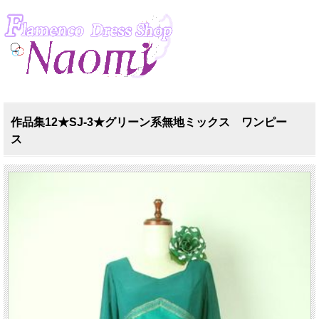
作品集12★SJ-3★グリーン系無地ミックス ワンピー
ス