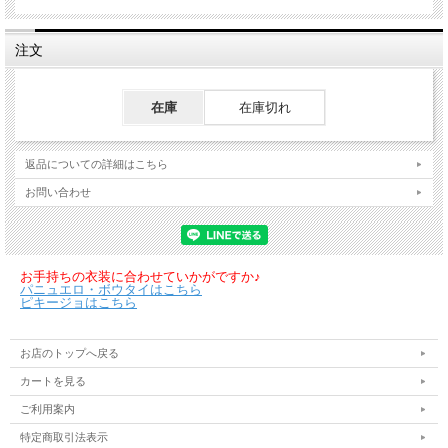
ズを記載してあります。
生地：ジョーゼット（グリーン）、バックサテンシャンタン（グリーン)
注文
コチーボエンボス（ピーコック)
在庫
在庫切れ
返品についての詳細はこちら
お問い合わせ
お手持ちの衣装に合わせていかがですか♪
パニュエロ・ボウタイはこちら
ピキージョはこちら
お店のトップへ戻る
カートを見る
ご利用案内
特定商取引法表示