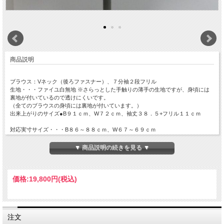
商品説明
ブラウス：Vネック（後ろファスナー）、７分袖２段フリル
生地・・・ファイユ白無地 ※さらっとした手触りの薄手の生地ですが、身頃には
裏地が付いているので透けにくいです。
（全てのブラウスの身頃には裏地が付いています。）
出来上がりのサイズ●B９１ｃｍ、W７２ｃｍ、袖丈３８．５+フリル１１ｃｍ
対応実寸サイズ・・・B８６～８８ｃｍ、W６７～６９ｃｍ
こちらの商品は、既製品サイズ・現品限りの価格となっております。
お客様のサイズに合わせてお作りするオーダーは、コチーボ無地でお作りし、
▼ 商品説明の続きを見る ▼
25,300円となります。
（７年以内に衣装をご注文いただいたことのあるリピーター様は、オーダー価格か
ら５％引きになります。）
価格:
19,800円
(税込)
注文